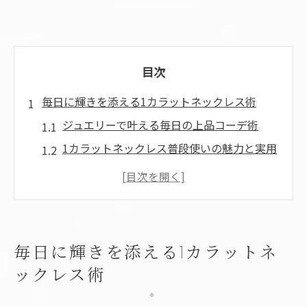
目次
毎日に輝きを添える1カラットネックレス術
ジュエリーで叶える毎日の上品コーデ術
1カラットネックレス普段使いの魅力と実用
性
ジュエリー選びで日常を華やかに彩る方法
普段使いに最適な一粒ダイヤネックレスの
選び方
毎日に輝きを添える1カラットネ
1カラットジュエリーが映える日常の工夫
ックレス術
上品な普段使いを叶えるジュエリーの選び方
普段使いに適したジュエリー選びのポイン