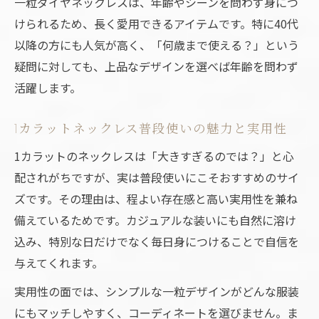
一粒ダイヤネックレスは、年齢やシーンを問わず身につ
40代の普段使いに映えるコーディネート法
けられるため、長く愛用できるアイテムです。特に40代
40代にも似合う一粒ジュエリーの魅力とは
以降の方にも人気が高く、「何歳まで使える？」という
40代女性が輝く一粒ジュエリーの選び方
疑問に対しても、上品なデザインを選べば年齢を問わず
一粒ダイヤネックレスが40代に人気の理由
活躍します。
年齢を重ねても映えるジュエリーの魅力解
説
1カラットネックレス普段使いの魅力と実用性
普段使いで華やぐ40代向けコーデ術
1カラットのネックレスは「大きすぎるのでは？」と心
ジュエリーで叶える40代の洗練スタイル
配されがちですが、実は普段使いにこそおすすめのサイ
存在感ある1カラットを日常で楽しむコーデ術
ズです。その理由は、程よい存在感と高い実用性を兼ね
備えているためです。カジュアルな装いにも自然に溶け
1カラットジュエリーが日常に映える着こな
込み、特別な日だけでなく毎日身につけることで自信を
し
与えてくれます。
普段使いで1カラットの存在感を活かす方法
実用性の面では、シンプルな一粒デザインがどんな服装
一粒ダイヤネックレスを主役にした日常コ
にもマッチしやすく、コーディネートを選びません。ま
ーデ