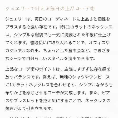
ト
ジュエリーで叶える毎日の上品コーデ術
1カラットネックレスと相性の良いデザイン
ジュエリーは、毎日のコーディネートに上品さと個性を
とは
プラスする心強い存在です。特に1カラットのネックレス
ジュエリーで上品さを引き立てる選び方解
は、シンプルな服装でも一気に洗練された印象に仕上げ
説
てくれます。普段使いに取り入れることで、オフィスや
一粒ダイヤネックレス普段使いの選択基準
カジュアルな外出、ちょっとした食事会など、さまざま
なシーンで自分らしいスタイルを演出できます。
毎日使えるジュエリーの素材や形状の秘訣
ひと粒ダイヤが映えるコーデのコツを解説
上品なコーデ術のポイントは、主張しすぎずに存在感を
放つバランスです。例えば、無地のシャツやワンピース
ジュエリーで引き立つシンプルコーデ術
に1カラットネックレスを合わせると、シンプルながらも
ひと粒ダイヤネックレスが主役の着こなし
華やかさを感じさせるコーデが完成します。また、ピア
方
スやブレスレットを控えめにすることで、ネックレスの
普段使いに最適なコーデのポイント
輝きがより引き立ちます。
一粒ダイヤネックレスの重ね付け活用術