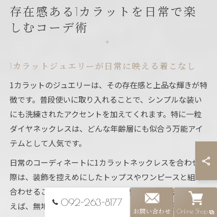
存在感ある1カラットを日常で楽
しむコーデ術
1カラットジュエリーが日常に映える着こなし
1カラットのジュエリーは、その存在感と上品な輝きが特
徴です。普段使いに取り入れることで、シンプルな装い
にも洗練されたアクセントを加えてくれます。特に一粒
ダイヤネックレスは、どんな年齢層にも似合う万能アイ
テムとして人気です。
日常のコーディネートに1カラットネックレスを合わせる
際は、装飾を控えめにしたトップスやワンピースと組み
合わせることで、ネックレスの輝きが引き立ちます。例
092-263-8177
えば、無地のTシャツやシャツ、ニットなどと合わせる
お問い合わせ
Online Shop