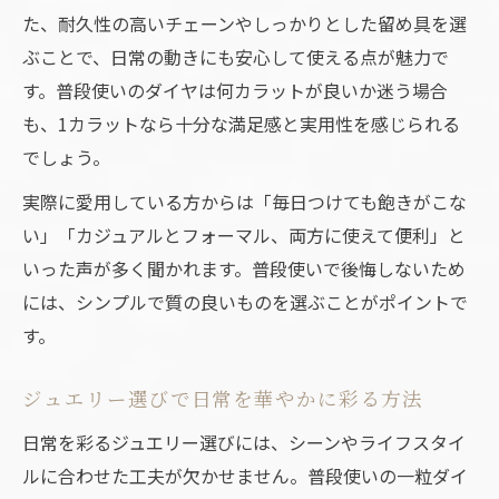
た、耐久性の高いチェーンやしっかりとした留め具を選
オンオフ両用の1カラットジュエリーテクニ
ぶことで、日常の動きにも安心して使える点が魅力で
ック
す。普段使いのダイヤは何カラットが良いか迷う場合
普段使いジュエリーで楽しむ大人のコーデ
も、1カラットなら十分な満足感と実用性を感じられる
方法
でしょう。
ピアス選びと合わせる一粒ネックレスの極意
実際に愛用している方からは「毎日つけても飽きがこな
ジュエリーで統一感を演出するピアスの選
い」「カジュアルとフォーマル、両方に使えて便利」と
び方
いった声が多く聞かれます。普段使いで後悔しないため
一粒ダイヤネックレスと調和するピアス術
には、シンプルで質の良いものを選ぶことがポイントで
普段使いコーデに最適なピアス×ネックレ
す。
ス提案
40代女性必見のジュエリー合わせテクニッ
ジュエリー選びで日常を華やかに彩る方法
ク
日常を彩るジュエリー選びには、シーンやライフスタイ
一粒ダイヤネックレスとピアスのバランス
ルに合わせた工夫が欠かせません。普段使いの一粒ダイ
術