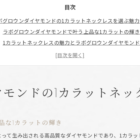
目次
ボグロウンダイヤモンドの1カラットネックレスを選ぶ魅力
ラボグロウンダイヤモンドで叶う上品な1カラットの輝き
1カラットネックレスの魅力とラボグロウンダイヤモン
ラボグロウンダイヤモンドで楽しむ新しいジュエリー選
日常使いに適したラボグロウンダイヤモンドの理由
ラボグロウンダイヤモンドネックレスの洗練された存在
質と価格バランスで見る1カラットの真価
ヤモンドの1カラットネッ
ラボグロウンダイヤモンドの品質基準と価格の関係
1カラットの値段と品質バランスの見極めポイント
カラット・カラー・クラリティの違いと価格変動
品な1カラットの輝き
ラボグロウンダイヤモンドと価格重視の選び方
よって生み出される高品質なダイヤモンドであり、1カラッ