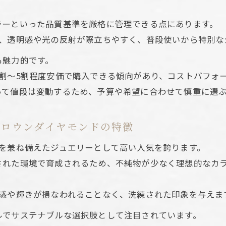
品質バランスで選ぶラボグロウンダイヤモンドネックレ
段使いに最適なラボグロウンダイヤモンド活用術
ラーといった品質基準を厳格に管理できる点にあります。
ラボグロウンダイヤモンドが普段使いに人気の理由
は、透明感や光の反射が際立ちやすく、普段使いから特別な
1カラットネックレスを普段使いする工夫とコツ
も魅力的です。
ラボグロウンダイヤモンドで叶う毎日のさりげない輝き
割〜5割程度安価で購入できる傾向があり、コストパフォ
普段使いにおけるラボグロウンダイヤモンドの安心感
って値段は変動するため、予算や希望に合わせて慎重に選
ラボグロウンダイヤモンドネックレスの活用アイデア
カラットネックレスはどこまでコスパが良い？
グロウンダイヤモンドの特徴
ラボグロウンダイヤモンドのコスパと1カラットの価値
さを兼ね備えたジュエリーとして高い人気を誇ります。
1カラットネックレスのコスパを最大化する選び方
された環境で育成されるため、不純物が少なく理想的なカ
ラボグロウンダイヤモンドで賢くコストダウンする方法
明感や輝きが損なわれることなく、洗練された印象を与えま
価格差を実感できるラボグロウンダイヤモンドの魅力
コストと品質を両立する1カラットネックレスの選択
ルでサステナブルな選択肢として注目されています。