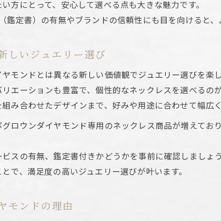
たい方にとって、安心して選べる点も大きな魅力です。
シカル視点から考えるラボグロウン選び
書（鑑定書）の有無やブランドの信頼性にも目を向けると、
ラボグロウンダイヤモンドが選ばれるエシカルな背景
環境配慮で選ぶ1カラットネックレスの魅力
新しいジュエリー選び
ラボグロウンダイヤモンドとサステナブルな選択肢
エシカル消費を意識したラボグロウンダイヤモンド活用
イヤモンドとは異なる新しい価値観でジュエリー選びを楽
バリエーションも豊富で、個性的なネックレスを選べるの
現代女性に支持されるラボグロウンダイヤモンドの理由
を組み合わせたデザインまで、好みや用途に合わせて幅広
ボグロウンダイヤモンドの見分け方と注意点
ボグロウンダイヤモンド専用のネックレス商品が増えてお
ラボグロウンダイヤモンド見分け方の基本ポイント
品質保証とラボグロウンダイヤモンド選びのコツ
ービスの有無、鑑定書付きかどうかを事前に確認しましょ
1カラットネックレス購入時の注意点まとめ
ことで、満足度の高いジュエリー選びが叶います。
ラボグロウンダイヤモンドの特徴的な見極め方
購入前に知りたいラボグロウンダイヤモンドの確認項目
ヤモンドの理由