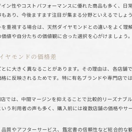
いと感じるラボグロウンの選び方ポイント
ザイン性やコストパフォーマンスに優れた商品も多く、日
ラボグロウンダイヤモンド選びで重視すべき基準
声もあり、今後ますます注目が集まる分野といえるでしょ
カラットやグレード別ラボグロウンダイヤモンドの選択
ーを重視する場合は、天然ダイヤモンドとの違いをよく理
予算に合ったラボグロウンダイヤモンドの見極め方
の価値や自分たちの価値観に合った選択を心がけましょう
婚約指輪向けラボグロウンダイヤモンド選びのコツ
価格と品質を両立するラボグロウンダイヤモンド選択法
イヤモンドの価格差
産価値や投資目線で見るラボグロウンの現状
ごとに大きく異なることがあります。その理由は、各店舗
ラボグロウンダイヤモンドの資産価値を徹底分析
価格に反映されるためです。特に有名ブランドや専門店で
投資対象としてのラボグロウンダイヤモンドの可能性
価格下落リスクとラボグロウンダイヤモンドの現実
門店では、中間マージンを抑えることで比較的リーズナブ
天然ダイヤとラボグロウンダイヤモンド投資の違い
という利用者の声も多く、購入前には複数店舗の価格やサ
リセールバリューで見るラボグロウンダイヤモンド
、品質やアフターサービス、鑑定書の信頼性など総合的な