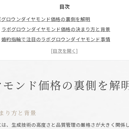
目次
ボグロウンダイヤモンド価格の裏側を解明
ラボグロウンダイヤモンド価格の決まり方と背景
婚約指輪で注目のラボグロウンダイヤモンド事情
販売店ごとに異なるラボグロウンダイヤモンドの価格差
ラボグロウンダイヤモンド1カラット価格の相場感
ブランド戦略が影響するラボグロウンダイヤモンドの価
ぜラボグロウンダイヤモンドが高額になるのか
ヤモンド価格の裏側を解
先進技術が支えるラボグロウンダイヤモンドの高額化
グレードやカラットで変わるラボグロウンダイヤモンド
高品質追求がラボグロウンダイヤモンド価格に与える影
まり方と背景
エシカル価値がラボグロウンダイヤモンド価格に反映
には、生成技術の高度さと品質管理の厳格さが大きく関係