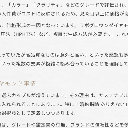
小粒サイズが割高に感じるラボグロウンダイヤモンド事
ト」「カラー」「クラリティ」などのグレードで評価され
シカル志向でも価格に差が生じる理由
の人件費がコストに反映されるため、見た目以上に価格が
エシカル消費がラボグロウンダイヤモンド価格に与える
も、価格形成の一因となっています。ラボグロウンダイヤ
ブランドごとに異なるエシカルなラボグロウンダイヤモ
高圧法（HPHT法）など、複雑な生成方法が必要です。こ
環境配慮型ラボグロウンダイヤモンドのコスト構造
。
生産工程の違いが価格差を生むラボグロウンダイヤモン
思っていたが高品質なものは意外と高い」といった感想も
サステナブル志向と価格プレミアムの関係性
といった複数の要素が複雑に絡み合っていることを理解し
然とラボグロウンの価値比較で見える違い
天然とラボグロウンダイヤモンドの価値観比較
ヤモンド事情
見た目や輝きで異なるラボグロウンダイヤモンドの評価
を選ぶカップルが増えています。その理由は、サステナブ
天然ダイヤモンドとの資産価値の違いを解説
に入れられることにあります。特に「婚約指輪 ありえない
ラボグロウンダイヤモンドの価格と希少性の比較
の選択肢として定着しつつあります。
婚約指輪選びで重視される価値の違い
際は、グレードや鑑定書の有無、ブランドの信頼性などを