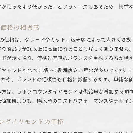
ドが思ったより低かった」というケースもあるため、慎重
ト価格の相場感
りの価格は、グレードやカット、販売店によって大きく変動
ドの商品は予想以上に高額になることも珍しくありません。
ードが示す通り、価格と価値のバランスを重視する方が増
ヤモンドと比べて2割〜5割程度安い場合が多いですが、
うかや、ブランドの信頼性も価格に影響するため、単純な
る方は、ラボグロウンダイヤモンドは供給量が増加する傾
価値維持よりも、購入時のコストパフォーマンスやデザイ
ンダイヤモンドの価格