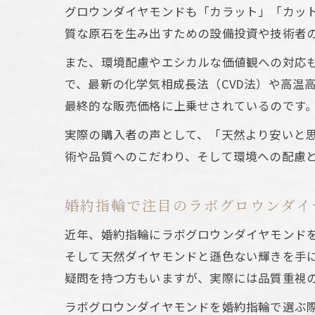
グロウンダイヤモンドも「カラット」「カッ
エ
質な原石を生み出すための設備投資や技術者
また、環境配慮やエシカルな価値観への対応
で、最新の化学気相成長法（CVD法）や高温
最終的な販売価格に上乗せされているのです
実際の購入者の声として、「天然より安いと
術や品質へのこだわり、そして環境への配慮
天
婚約指輪で注目のラボグロウンダイ
近年、婚約指輪にラボグロウンダイヤモンド
そして天然ダイヤモンドと遜色ない輝きを手
疑問を持つ方もいますが、実際には品質重視
ラボグロウンダイヤモンドを婚約指輪で選ぶ