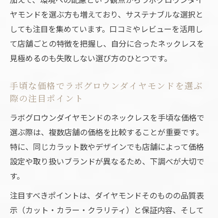
が最適な理由
ヤモンドを選ぶ方も増えており、サステナブルな選択と
ラボグロウンダイヤモンドがネックレスに
しても注目を集めています。口コミやレビューを活用し
選ばれる理由を解説
て店舗ごとの特徴を把握し、自分に合ったネックレスを
手頃な価格で高品質なラボグロウンダイヤ
見極めるのも失敗しない選び方のひとつです。
モンドの魅力とは
手頃な価格でラボグロウンダイヤモンドを選ぶ
ネックレス選びに強いラボグロウンダイヤ
際の注目ポイント
モンド専門店の特長
ラボグロウンダイヤモンドのネックレスを手頃な価格で
ラボグロウンダイヤモンドと天然ダイヤの
選ぶ際は、複数店舗の価格を比較することが重要です。
違いを知っておこう
特に、同じカラット数やデザインでも店舗によって価格
店舗で比較できるラボグロウンダイヤモン
設定や取り扱いブランドが異なるため、下調べが大切で
ドネックレスの実力
す。
低予算×高品質のジュエリーを実現するコツ
注目すべきポイントは、ダイヤモンドそのものの品質表
ラボグロウンダイヤモンドで叶える予算内
示（カット・カラー・クラリティ）と保証内容、そして
の高品質ネックレス選び