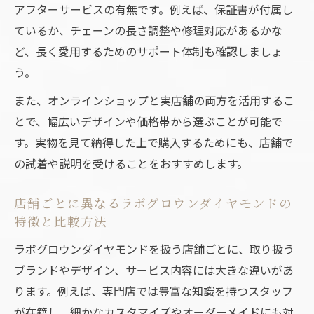
アフターサービスの有無です。例えば、保証書が付属し
低予算でも妥協しないラボグロウンダイヤ
ているか、チェーンの長さ調整や修理対応があるかな
モンドの選定ポイント
ど、長く愛用するためのサポート体制も確認しましょ
手頃な価格帯のラボグロウンダイヤモンド
う。
ネックレスの選び方
また、オンラインショップと実店舗の両方を活用するこ
コスパ重視で選ぶラボグロウンダイヤモン
とで、幅広いデザインや価格帯から選ぶことが可能で
ドの魅力
す。実物を見て納得した上で購入するためにも、店舗で
ラボグロウンダイヤモンドネックレスの価
の試着や説明を受けることをおすすめします。
値と価格差を徹底比較
ラボグロウンダイヤモンド専門店の魅力と選び
店舗ごとに異なるラボグロウンダイヤモンドの
方ガイド
特徴と比較方法
ラボグロウンダイヤモンド専門店で失敗し
ラボグロウンダイヤモンドを扱う店舗ごとに、取り扱う
ない選び方の秘訣
ブランドやデザイン、サービス内容には大きな違いがあ
専門店ならではのラボグロウンダイヤモン
ります。例えば、専門店では豊富な知識を持つスタッフ
ドネックレスの豊富さ
が在籍し、細かなカスタマイズやオーダーメイドにも対