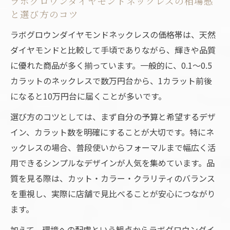
ラボグロウンダイヤモンドネックレスの相場感
クレスの魅力
と選び方のコツ
ラボグロウンダイヤモンドの輝きを日常に取り
ラボグロウンダイヤモンドネックレスの価格帯は、天然
入れる方法
ダイヤモンドと比較して手頃でありながら、輝きや品質
ラボグロウンダイヤモンドで叶える毎日の
に優れた商品が多く揃っています。一般的に、0.1〜0.5
輝きとネックレス選び
カラットのネックレスで数万円台から、1カラット前後
普段使いに最適なラボグロウンダイヤモン
になると10万円台に届くことが多いです。
ドネックレスの選定術
選び方のコツとしては、まず自分の予算と希望するデザ
手頃な価格のラボグロウンダイヤモンドを
イン、カラット数を明確にすることが大切です。特にネ
日常コーデに活かす方法
ックレスの場合、普段使いからフォーマルまで幅広く活
ラボグロウンダイヤモンドネックレスの
用できるシンプルなデザインが人気を集めています。品
TPO別コーディネート例
質を見る際は、カット・カラー・クラリティのバランス
ラボグロウンダイヤモンドの輝きを日常使
を重視し、実際に店舗で見比べることが安心につながり
いで実感するコツ
ます。
ネックレス探しならラボグロウンダイヤモンド
加えて、環境への配慮という観点からラボグロウンダイ