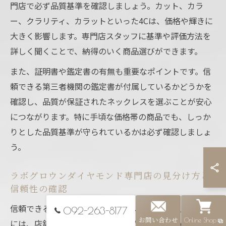
門店で必ず品質基準を確認しましょう。カット、カラ
ー、クラリティ、カラットといった4Cは、価格や輝きに
大きく影響します。専門店スタッフに基準や評価方法を
詳しく聞くことで、納得のいく商品選びができます。
また、証明書や鑑定書の有無も重要なポイントです。信
頼できる第三者機関の鑑定書が付属しているかどうかを
確認し、品質が保証されたネックレスを選ぶことが安心
につながります。特に手頃な価格帯の商品でも、しっか
りとした品質基準が守られているかは必ず確認しましょ
う。
ラボグロウンダイヤモンド専門店の見分け方と
信頼性の確認
信頼できるラボグロウンダイヤモンド専門店を見分ける
092-263-8177
お問い合わせ
Online Shop
には、店舗の情報公開度や実績、取り扱い商品の詳細な