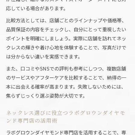
店舗ごとに異なるラボグロウンダイヤモン
応している場合があります。
ドの接客サービス
比較方法としては、店舗ごとのラインナップや価格帯、
専門店で確認したいラボグロウンダイヤモ
品質保証の内容をチェックし、自分にとって重視したい
ンドの品質基準
ポイントを明確にしましょう。実際に店舗を訪れてネッ
ラボグロウンダイヤモンド専門店の見分け
クレスの輝きや着け心地を体験することで、写真だけで
方と信頼性の確認
は分からない違いを実感できます。
年齢問わず似合うシンプルデザインの魅力を徹
また、口コミやSNSでの評判も参考にしつつ、複数店舗
底解説
のサービスやアフターケアを比較することで、納得の一
ラボグロウンダイヤモンドのシンプルデザ
本に出会える確率が高まります。失敗しないためには、
インが選ばれる理由
焦らずじっくり選ぶ姿勢が大切です。
50代にも人気のラボグロウンダイヤモンド
ネックレスデザイン
ネックレス選びに役立つラボグロウンダイヤモ
ンド専門店の活用術
一粒ネックレスとラボグロウンダイヤモン
ドの相性について
ラボグロウンダイヤモンド専門店を活用することで、専