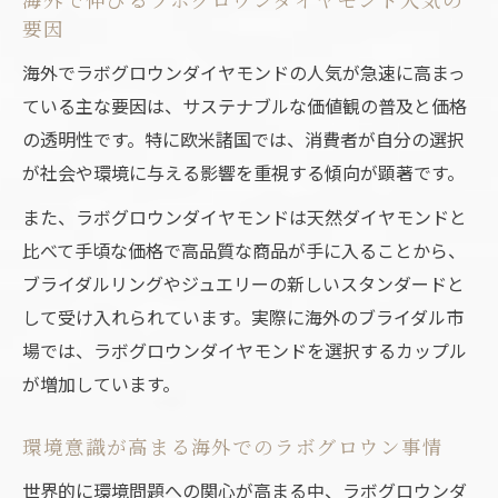
海外で伸びるラボグロウンダイヤモンド人気の
要因
ブライダルリング選びにエシカル視点をプ
ラス
海外でラボグロウンダイヤモンドの人気が急速に高まっ
ラボグロウンダイヤモンドが導く新しい結
ている主な要因は、サステナブルな価値観の普及と価格
婚指輪選び
の透明性です。特に欧米諸国では、消費者が自分の選択
が社会や環境に与える影響を重視する傾向が顕著です。
本物志向にも選ばれるラボグロウンダイヤ
モンド
また、ラボグロウンダイヤモンドは天然ダイヤモンドと
天然と異なる輝きを持つ指輪の魅力を探る
比べて手頃な価格で高品質な商品が手に入ることから、
ラボグロウンダイヤモンドの輝きとその魅
ブライダルリングやジュエリーの新しいスタンダードと
力
して受け入れられています。実際に海外のブライダル市
場では、ラボグロウンダイヤモンドを選択するカップル
天然と異なるラボグロウンダイヤモンドの
が増加しています。
美しさ
指輪選びで注目のラボグロウンダイヤモン
環境意識が高まる海外でのラボグロウン事情
ド
世界的に環境問題への関心が高まる中、ラボグロウンダ
ラボグロウンダイヤモンドの個性ある輝き