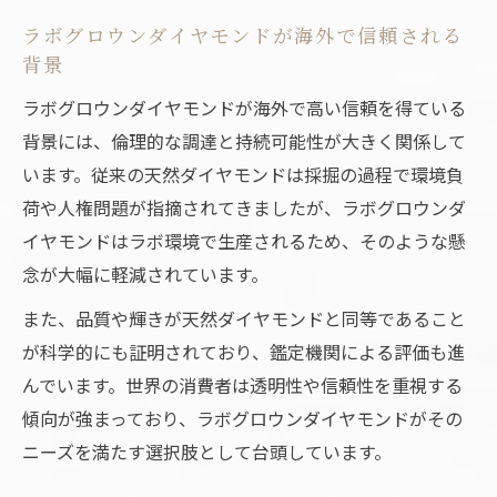
違いを解説
ラボグロウンダイヤモンドが海外で信頼される
サステナブル志向が注目を集める新しい選択肢
背景
ラボグロウンダイヤモンドとサステナブル
ラボグロウンダイヤモンドが海外で高い信頼を得ている
な価値観
背景には、倫理的な調達と持続可能性が大きく関係して
新しい選択肢としてのラボグロウンダイヤ
います。従来の天然ダイヤモンドは採掘の過程で環境負
モンド
荷や人権問題が指摘されてきましたが、ラボグロウンダ
サステナブル消費に適したラボグロウンダ
イヤモンドはラボ環境で生産されるため、そのような懸
イヤモンド
念が大幅に軽減されています。
エシカル志向が選ぶラボグロウンダイヤモ
また、品質や輝きが天然ダイヤモンドと同等であること
ンドとは
が科学的にも証明されており、鑑定機関による評価も進
未来志向の人が支持するラボグロウンダイ
んでいます。世界の消費者は透明性や信頼性を重視する
ヤモンド
傾向が強まっており、ラボグロウンダイヤモンドがその
ニーズを満たす選択肢として台頭しています。
ラボグロウンダイヤモンドなら環境面も安心
環境配慮で注目のラボグロウンダイヤモン