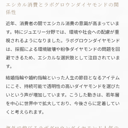
エシカル消費とラボグロウンダイヤモンドの関
ド
係性
ラボグロウンダイヤモンドが実現する持続
近年、消費者の間でエシカル消費の意識が高まっていま
可能性
す。特にジュエリー分野では、環境や社会への配慮が重
環境にやさしいラボグロウンダイヤモンド
視されるようになりました。ラボグロウンダイヤモンド
の特徴
は、採掘による環境破壊や紛争ダイヤモンドの問題を回
サステナブルな指輪選びにラボグロウンダ
避できるため、エシカルな選択肢として注目されていま
イヤモンド
す。
ラボグロウンダイヤモンドで環境負荷を軽
結婚指輪や婚約指輪といった人生の節目となるアイテム
減しよう
にこそ、持続可能で透明性の高いダイヤモンドを選びた
エシカル消費を叶えるブライダルリング選び
いという声が増加しています。こうした動きは、若年層
エシカルなブライダルリングにラボグロウ
を中心に世界中で拡大しており、今後さらに定着してい
ンダイヤモンド
くと考えられます。
ラボグロウンダイヤモンドで叶える倫理的
な選択