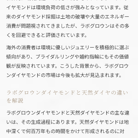
イヤモンドは環境負荷の低さが強みとなっています。従
を体感
来のダイヤモンド採掘は土地の破壊や大量のエネルギー
人工ダイヤとラボグロウンの違いを比較し
消費が問題視されてきましたが、ラボグロウンはその多
よう
くを回避できると評価されています。
海外トレンドから見る日本の指輪選びの変化
海外の消費者は環境に優しいジュエリーを積極的に選ぶ
海外トレンドが影響する日本のラボグロウ
傾向があり、ブライダルリングや婚約指輪にもその価値
ン事情
観が反映されています。こうした背景から、ラボグロウ
ラボグロウンダイヤモンド日本での普及と
ンダイヤモンドの市場は今後も拡大が見込まれます。
認知
海外の最新動向と日本のブライダルリング
ラボグロウンダイヤモンドと天然ダイヤの違い
事情
を解説
ラボグロウンダイヤモンドが日本女性に選
ラボグロウンダイヤモンドと天然ダイヤモンドの主な違
ばれる理由
いは、その生成過程にあります。天然ダイヤモンドは地
近年における海外のブランドは『論理的
中深くで何百万年もの時間をかけて形成されるのに対
で、持続可能な商品』が支持される。