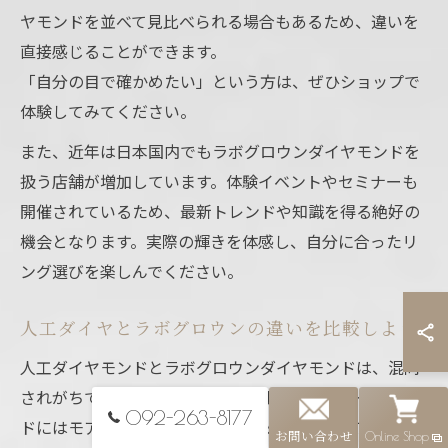
ヤモンドを並べて見比べられる場合もあるため、違いを
直接感じることができます。
「自分の目で確かめたい」という方は、ぜひショップで
体験してみてください。
また、近年は日本国内でもラボグロウンダイヤモンドを
扱う店舗が増加しています。体験イベントやセミナーも
開催されているため、最新トレンドや知識を得る絶好の
機会となります。実際の輝きを体感し、自分に合ったリ
ング選びを楽しんでください。
人工ダイヤとラボグロウンの違いを比較しよう
人工ダイヤモンドとラボグロウンダイヤモンドは、混同
されがちですが明確な違いがあります。人工ダイヤモン
092-263-8177
ドにはモアッサナイトやキュービックジルコニアなど、
お問い合わせ
Online Shop