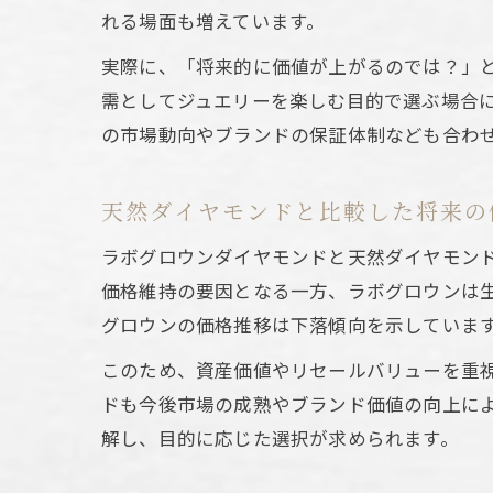
婚約指輪
れる場面も増えています。
婚約
実際に、「将来的に価値が上がるのでは？」
コス
需としてジュエリーを楽しむ目的で選ぶ場合
サイ
の市場動向やブランドの保証体制なども合わ
エシ
ラボ
天然ダイヤモンドと比較した将来の
価格推移
ラボグロウンダイヤモンドと天然ダイヤモン
ラボ
価格維持の要因となる一方、ラボグロウンは
天然
グロウンの価格推移は下落傾向を示していま
1カ
このため、資産価値やリセールバリューを重
価格
ドも今後市場の成熟やブランド価値の向上に
今後
解し、目的に応じた選択が求められます。