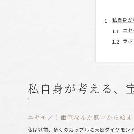
私自身が
ニセ
ラボ
天然
今後
ラボ
天然ダイ
私自身が考える、
ラボ
エシ
天然
ニセモノ！価値なんか無いから始ま
サス
私は以前、多くのカップルに天然ダイヤモン