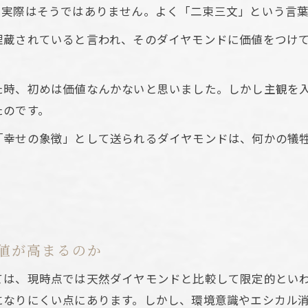
グロウンダイヤモンドは本当にありえないのか
、実際はそうではありません。よく「二束三文」という言
を考えるならラボグロウンは有望か
埋蔵されていると言われ、そのダイヤモンドに価値をつけ
グロウンダイヤモンドの資産価値はどう判断する
ダイヤモンドとの資産性比較のポイント
た時、初めは価値なんかないと思いました。しかし主観を
グロウンダイヤモンドで資産形成は可能か
たのです。
の市場動向が資産価値に与える影響
「幸せの象徴」として送られるダイヤモンドは、何かの犠
リットも加味した資産価値の見極め方
びで重視したい将来的な価値とは
グロウンダイヤモンドの長期的な価値観を考える
ダイヤモンドと比較した将来の価値変動要素
推移に注目した賢いダイヤ選びのヒント
値が高まるのか
け方を知れば将来の価値判断がしやすい理由
ては、現時点では天然ダイヤモンドと比較して限定的とい
グロウンダイヤモンド選びで後悔しないコツ
になりにくい点にあります。しかし、環境意識やエシカル