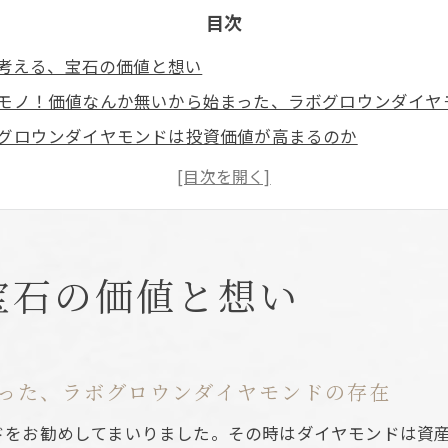
目次
考える、宝石の価値と想い
モノ！価値なんか無いから始まった、ラボグロウンダイヤ
グロウンダイヤモンドは投資価値が高まるのか
ダイヤモンドと比較した将来の価格変動リスク
の資産価値に影響する外部要因と動向を解説
グロウンダイヤモンドの認知拡大がもたらす変化
ヤと異なる価値観が生む新たな選択肢
宝石の価値と想い
グロウンダイヤモンドが選ばれる現代の価値観
カル消費が広げるラボグロウンの選択肢
ダイヤモンドと違う購入動機と価値基準
った、ラボグロウンダイヤモンドの存在
テナブルな選択としてのラボグロウンの魅力
ドをお勧めしてまいりました。その時はダイヤモンドは資