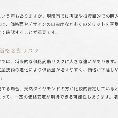
にラボグロウンを選ぶメリット
指輪にラボグロウンダイヤモンドが人気の理由
という声もありますが、現段階では再販や投資目的での購
トパフォーマンス重視の婚約指輪選び
には、価格面やデザインの自由度など多くのメリットを享
ズや品質で選ぶラボグロウンの魅力
せて確認することが重要です。
カルな婚約指輪の新常識を解説
グロウンダイヤモンドで叶える理想の指輪
価格変動リスク
から見るダイヤモンドの現在地
ドでは、将来的な価格変動リスクに大きな違いがあります
グロウンダイヤモンドの価格推移と最新動向
生産技術の進化により供給量が増えやすく、価格が下落し
ダイヤモンドとの価格差が示す市場の変化
す。
ラットの値段から見る価値の違い
視する場合、天然ダイヤモンドの方が比較的安定している
推移を踏まえたダイヤモンド選びのポイント
よって、一定の価格安定が期待できる可能性もあります。
の価格変動予測とその背景要因を解説