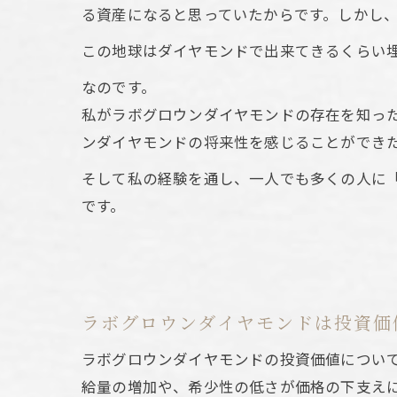
ラボ
る資産になると思っていたからです。しかし
資産価値
この地球はダイヤモンドで出来てきるくらい
ラボ
なのです。
天然
私がラボグロウンダイヤモンドの存在を知っ
ラボ
ンダイヤモンドの将来性を感じることができ
今後
そして私の経験を通し、一人でも多くの人に
デメ
です。
ダイヤ選
ラボ
天然
価格
ラボグロウンダイヤモンドは投資価
見分
ラボグロウンダイヤモンドの投資価値につい
ラボ
給量の増加や、希少性の低さが価格の下支え