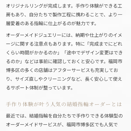
オリジナルリングが完成します。手作り体験ができる工
手作り体験で楽しむオーダーメイドジュエ
房もあり、自分たちで製作工程に携わることで、より一
リーの魅力
層愛着のある指輪に仕上がるのが魅力です。
ふたりで作る結婚指輪が思い出に残る理由
オーダーメイドジュエリーには、納期や仕上がりのイメ
人気の手作り結婚指輪プランとその詳細
ージに関する注意点もあります。特に「完成までにどれ
安心して選べる手作りオーダーメイドのポ
くらい時間がかかるのか」「途中でデザイン変更はでき
イント
るのか」などは事前に確認しておくと安心です。福岡市
後悔しないための結婚指輪作り体験談
博多区の多くの店舗はアフターサービスも充実してお
自由な発想で選ぶ結婚指輪デザインの秘訣
り、サイズ直しやクリーニングなど、長く安心して使え
オーダーメイドジュエリーで叶う自由なデ
るサポート体制が整っています。
ザイン選び
人気のデザイン事例とこだわりポイントを
手作り体験が叶う人気の結婚指輪オーダーとは
紹介
最近では、結婚指輪を自分たちで手作りできる体験型の
ふたりらしさを引き出す結婚指輪デザイン
オーダーメイドサービスが、福岡市博多区でも人気で
の考え方