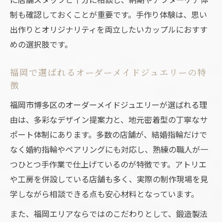
介
制も確認しておくことが重要です。手作り体験は、思い
後悔しない指輪作りを実現するポイント
出作りとオリジナリティを両立したいカップルにおすす
オーダーメイドジュエリーで失敗しないた
めの選択肢です。
めの注意点
結婚指輪選びで後悔しやすいポイントと対
福岡で選ばれるオーダーメイドジュエリーの特
策法
徴
口コミや体験談から学ぶ後悔しない指輪作
福岡市博多区のオーダーメイドジュエリーが選ばれる理
り
由は、多彩なデザイン提案力と、地元密着型の丁寧なサ
予算とこだわりを両立させる指輪作りの秘
ポート体制にあります。多数の店舗が、結婚指輪だけで
訣
なく婚約指輪やペアリングにも対応し、熟練の職人が一
納期やアフターサービスの確認方法を徹底
つひとつ手作業で仕上げているのが特徴です。アトリエ
解説
や工房を併設している店舗も多く、実際の制作現場を見
学しながら相談できる点も安心材料となっています。
また、福岡エリアならではのこだわりとして、鍛造製法