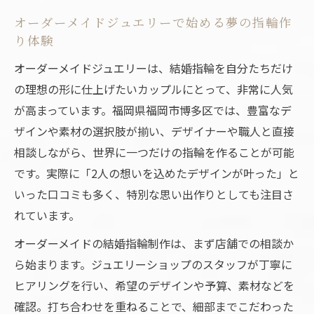
追求
オーダーメイドジュエリーで始める夢の指輪作
オーダーメイドジュエリーでふたりの想いを形
り体験
に
オーダーメイドジュエリーは、結婚指輪を自分たちだけ
ふたりの想いを形にするオーダーメイドジ
の理想の形に仕上げたいカップルにとって、非常に人気
ュエリーの魅力
が高まっています。福岡県福岡市博多区では、豊富なデ
刻印やデザインで叶える世界に一つの結婚
ザインや素材の選択肢が揃い、デザイナーや職人と直接
指輪体験
相談しながら、世界に一つだけの指輪を作ることが可能
人気のオーダーメイドジュエリーに込めた
です。実際に「2人の想いを込めたデザインが叶った」と
こだわりポイント
いった口コミも多く、特別な思い出作りとしても注目さ
れています。
手作りとフルオーダーの違いを比較して選
ぶ方法
オーダーメイドの結婚指輪制作は、まず店舗での相談か
口コミで評判のオーダーメイドジュエリー
ら始まります。ジュエリーショップのスタッフが丁寧に
の実例
ヒアリングを行い、希望のデザインや予算、素材などを
確認。打ち合わせを重ねることで、細部までこだわった
博多区で注目の手作り結婚指輪の魅力とは