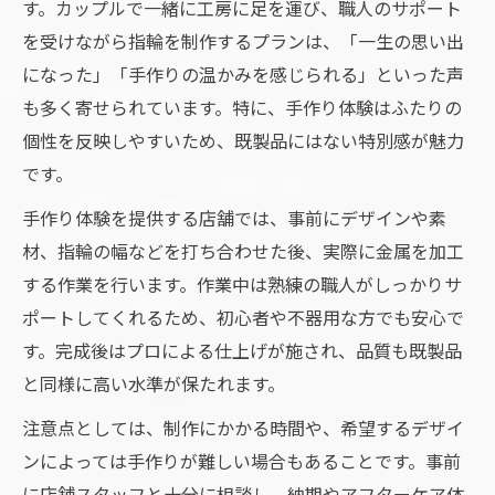
す。カップルで一緒に工房に足を運び、職人のサポート
素材や仕上げで差がつくデザインの工夫ポ
を受けながら指輪を制作するプランは、「一生の思い出
イント
になった」「手作りの温かみを感じられる」といった声
デザイン選びで迷った時の相談方法と注意
も多く寄せられています。特に、手作り体験はふたりの
点
個性を反映しやすいため、既製品にはない特別感が魅力
です。
オーダーメイド結婚指輪の素材選び徹底解説
人気の素材別オーダーメイドジュエリーの
手作り体験を提供する店舗では、事前にデザインや素
特徴解説
材、指輪の幅などを打ち合わせた後、実際に金属を加工
する作業を行います。作業中は熟練の職人がしっかりサ
結婚指輪におすすめの素材とそのメリット
ポートしてくれるため、初心者や不器用な方でも安心で
鍛造や手作りなど製法ごとの素材選びポイ
す。完成後はプロによる仕上げが施され、品質も既製品
ント
と同様に高い水準が保たれます。
素材選びで知っておきたい価格や耐久性の
違い
注意点としては、制作にかかる時間や、希望するデザイ
ンによっては手作りが難しい場合もあることです。事前
ダイヤモンドや刻印の素材アレンジ事例紹
に店舗スタッフと十分に相談し、納期やアフターケア体