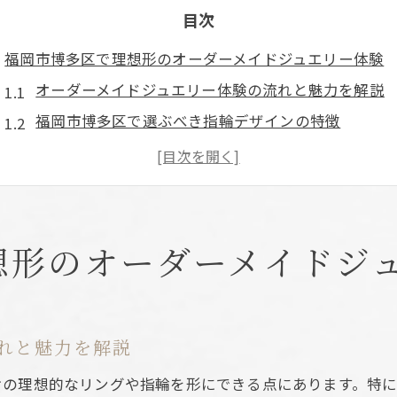
目次
福岡市博多区で理想形のオーダーメイドジュエリー体験
オーダーメイドジュエリー体験の流れと魅力を解説
福岡市博多区で選ぶべき指輪デザインの特徴
理想のリングを叶えるオーダーメイドのメリット
マーキスカットを活かすオーダーメイドのコツ
指輪選びで失敗しない店舗相談のポイント
マーキスカット指輪を選ぶ際のデザイン成功ポイント
想形のオーダーメイドジ
マーキスカット指輪の人気デザインポイント解説
オーダーメイドジュエリーで自分好みの形を叶える
結婚指輪で差がつくデザイン選びのヒント
れと魅力を解説
福岡市博多区で注目のマーキスカット活用術
けの理想的なリングや指輪を形にできる点にあります。特