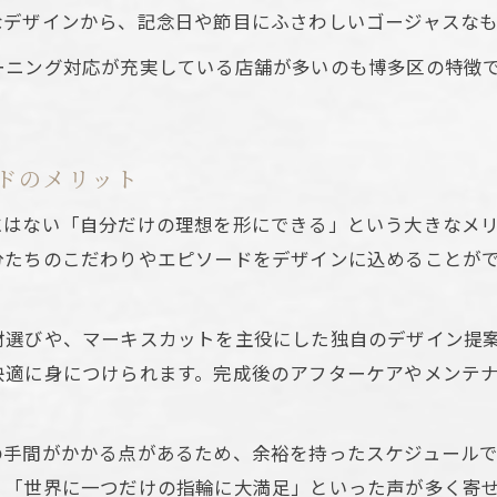
デザイン性重視ならオーダーメイドジュエリーが人気の
なデザインから、記念日や節目にふさわしいゴージャスなも
オーダーメイドジュエリーが選ばれる理由とは
ーニング対応が充実している店舗が多いのも博多区の特徴
デザイン性を追求した指輪選びのポイント
博多区で実現する理想のリングデザイン
マーキスカットで個性を引き出すデザイン事例
ドのメリット
オーダーメイド指輪で満足度が高い理由を徹底解説
にはない「自分だけの理想を形にできる」という大きなメ
予算内で満足した指輪に仕上げるコツを徹底解説
分たちのこだわりやエピソードをデザインに込めることが
オーダーメイドジュエリーの予算設定と選び方
満足度を高める費用の工夫とデザインの両立
材選びや、マーキスカットを主役にした独自のデザイン提
理想の指輪を予算内で作るためのポイント
快適に身につけられます。完成後のアフターケアやメンテ
博多区で賢く選ぶコストパフォーマンス術
マーキスカット指輪の価格と選び方のコツ
の手間がかかる点があるため、余裕を持ったスケジュール
」「世界に一つだけの指輪に大満足」といった声が多く寄