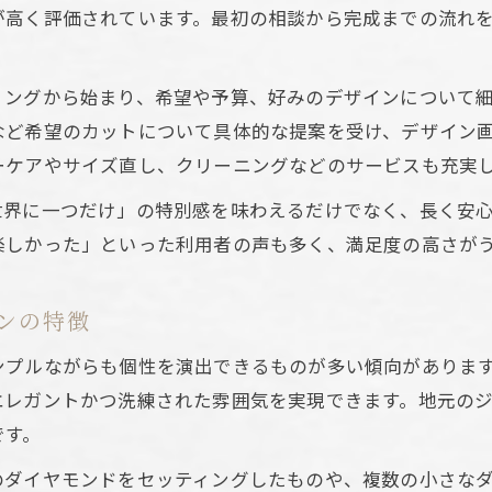
指輪選びで重視すべきデザイン性と機能性
が高く評価されています。最初の相談から完成までの流れ
結婚指輪の個性を引き出すオーダーメイド術
オーダーメイドジュエリーで個性を表現する秘訣
リングから始まり、希望や予算、好みのデザインについて
結婚指輪に特別感を出すデザイン選びの工夫
など希望のカットについて具体的な提案を受け、デザイン画
博多区で叶える世界に一つの指輪作り体験
ーケアやサイズ直し、クリーニングなどのサービスも充実
マーキスカットが映えるオーダーメイドの魅力
世界に一つだけ」の特別感を味わえるだけでなく、長く安
理想の結婚指輪に必要な打ち合わせの流れ
楽しかった」といった利用者の声も多く、満足度の高さが
博多区のリングに込める唯一無二の思い出作り
オーダーメイドジュエリーで残す思い出の作り方
ンの特徴
リングに込める特別なストーリーの伝え方
ンプルながらも個性を演出できるものが多い傾向がありま
博多区で人気の思い出に残る指輪デザイン
エレガントかつ洗練された雰囲気を実現できます。地元の
マーキスカットが彩る記念日のリング選び
です。
ふたりで作るオーダーメイド体験の魅力
のダイヤモンドをセッティングしたものや、複数の小さな