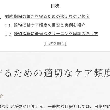
目次
婚約指輪の輝きを守るための適切なケア頻度
婚約指輪ケア頻度の目安と実例を紹介
婚約指輪に最適なクリーニング周期の考え方
指輪の輝きを保つ定期クリーニングの重要性
婚約指輪クリーニング頻度と注意したい汚れの特
婚約指輪を長持ちさせる洗浄タイミングの工夫
福岡市博多区で叶う安心の婚約指輪クリーニング
守るための適切なケア頻
婚約指輪を安心して預けられるクリーニング店選
博多区の信頼できる婚約指輪クリーニングサービ
婚約指輪の美しさを守る地元クリーニングの特徴
介
婚約指輪クリーニングで選ばれる博多区の理由
的なケアが欠かせません。一般的な目安としては、日常的に