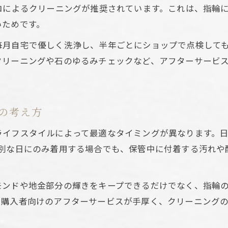
婚約指輪を博多で綺麗に保つ店舗型サービスの魅
ロによるクリーニングが推奨されています。これは、指輪
婚約指輪はどれくらいの頻度で洗浄すべき？
いためです。
婚約指輪の推奨クリーニング頻度と根拠とは
毎月自宅で優しく洗浄し、半年ごとにショップで点検して
婚約指輪洗浄タイミングの判断基準を知ろう
クリーニングや石のゆるみチェックなど、アフターサービ
婚約指輪を美しく保つ洗浄サイクルのコツ
日常使いの婚約指輪はどれくらい洗えば安心？
婚約指輪クリーニング頻度の目安と体験談
の考え方
美しさを長持ちさせる自宅ケアのポイント
ライフスタイルによって最適なタイミングが異なります。日
婚約指輪を自宅で手軽にケアするコツ
別な日にのみ着用する場合でも、保管中に付着する汚れや
自宅でできる婚約指輪クリーニング法の基本
婚約指輪の美しさを保つ日々のケアポイント
モンドや地金部分の輝きをキープできるだけでなく、指輪
婚約指輪のメンテナンスを自宅で始める方法
、購入者向けのアフターサービスが手厚く、クリーニング
婚約指輪自宅ケアで気をつけたい注意点