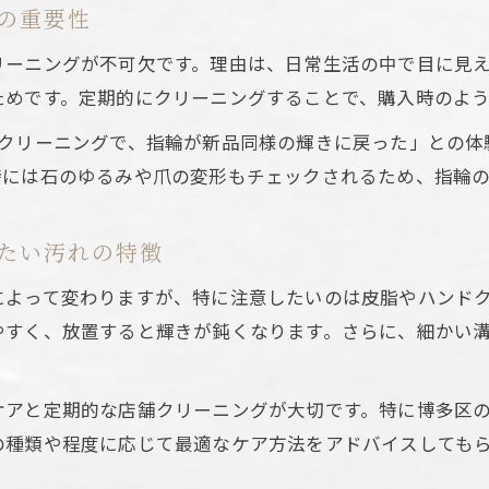
日常使いの婚約指輪に適したクリーニング法
の重要性
婚約指輪の汚れを落とす日常クリーニング術
リーニングが不可欠です。理由は、日常生活の中で目に見
婚約指輪はどの洗浄方法が適している？
ためです。定期的にクリーニングすることで、購入時のよ
婚約指輪の日常ケアとクリーニングの違い
のクリーニングで、指輪が新品同様の輝きに戻った」との体
頻繁な婚約指輪の洗浄で気をつけたい点
時には石のゆるみや爪の変形もチェックされるため、指輪
婚約指輪の素材別おすすめクリーニング方法
こんな時はプロに！クリーニングの目安と理由
たい汚れの特徴
婚約指輪をプロに任せるべきタイミングとは
によって変わりますが、特に注意したいのは皮脂やハンド
婚約指輪のプロクリーニングが必要な理由
やすく、放置すると輝きが鈍くなります。さらに、細かい
普段と違う汚れは婚約指輪専門家に相談を
婚約指輪の変色や傷みはプロに依頼が安心
ケアと定期的な店舗クリーニングが大切です。特に博多区
婚約指輪のクリーニングの目安と判断ポイント
の種類や程度に応じて最適なケア方法をアドバイスしても