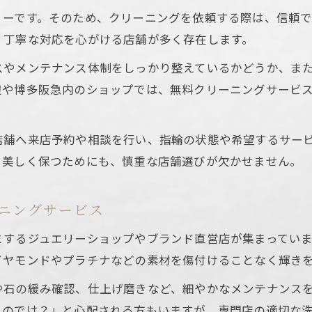
リーです。そのため、クリーニングを依頼する際は、信頼
、丁寧な対応を心がける店舗が多く存在します。
スやメンテナンス体制をしっかり整えているかどうか、ま
辺や博多阪急内のショップでは、無料クリーニングサービ
店舗へ来店予約や相談を行い、指輪の状態や希望するサー
く美しく保つためにも、慎重な店舗選びが欠かせません。
ニングサービス
とするジュエリーショップやブランド直営店が集まってい
イヤモンドやプラチナなどの素材を傷付けることなく輝き
や石の緩み確認、仕上げ磨きなど、細やかなメンテナンス
るのでは？」と心配される方もいますが、専門店の適切な