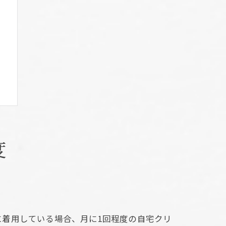
徴
度
び
ス
着用している場合、月に1回程度の自宅クリ