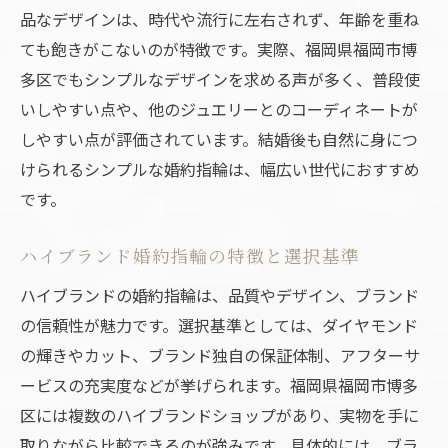
婚約指輪選びに迷ったときのポイント集
品なデザインは、時代や流行に左右されず、年齢を重ね
婚約指輪選びの悩みを解消する考え方
ても飽きがこないのが特徴です。実際、福岡県福岡市博
多区でもシンプルなデザインを求める声が多く、普段使
シンプルデザイン婚約指輪の選択基準
いしやすい点や、他のジュエリーとのコーディネートが
ハイブランド婚約指輪と予算のバランス術
しやすい点が評価されています。結婚後も自然に身につ
婚約指輪選びで参考になる体験談の活用法
けられるシンプルな婚約指輪は、幅広い世代におすすめ
信頼できる婚約指輪ショップの見極め方
です。
口コミから見える安心できる婚約指輪選び
婚約指輪の口コミが選び方に与える影響
ハイブランド婚約指輪の特徴と選択基準
シンプルデザイン婚約指輪の評判をチェッ
ハイブランドの婚約指輪は、品質やデザイン、ブランド
ク
の信頼性が魅力です。選択基準としては、ダイヤモンド
ハイブランド婚約指輪の口コミに学ぶ安心
の輝きやカット、ブランド独自の保証体制、アフターサ
感
ービスの充実度などが挙げられます。福岡県福岡市博多
婚約指輪選びで避けたい失敗例と対策
区には複数のハイブランドショップがあり、実物を手に
取りながら比較できるのが強みです。具体的には、ブラ
信頼できる婚約指輪ショップの口コミ活用