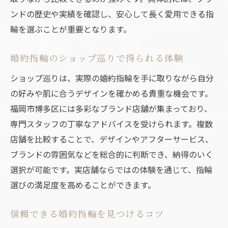
ンドの歴史や実績を確認し、安心して長く愛用できる指
法
輪を選ぶことが重要となります。
福岡で体験する婚約指輪の試着と相談の魅力
婚約指輪試着でシンプルデザインを実感
婚約指輪のショップ巡りで得られる体験
ハイブランド婚約指輪試着のメリットとは
ショップ巡りは、実際の婚約指輪を手に取りながら自分
福岡市博多区で婚約指輪相談が人気の理由
の好みや肌に合うデザインを確かめる貴重な機会です。
婚約指輪選びで体験重視のポイント
福岡市博多区には多彩なブランド店舗が集まっており、
婚約指輪ショップの相談サービス活用法
専門スタッフの丁寧なアドバイスを受けられます。複数
店舗を比較することで、デザインやアフターサービス、
ブランドの雰囲気などを総合的に判断でき、納得のいく
選択が可能です。実店舗ならではの体験を通じて、指輪
選びの満足度を高めることができます。
信頼できる婚約指輪を見つけるコツ