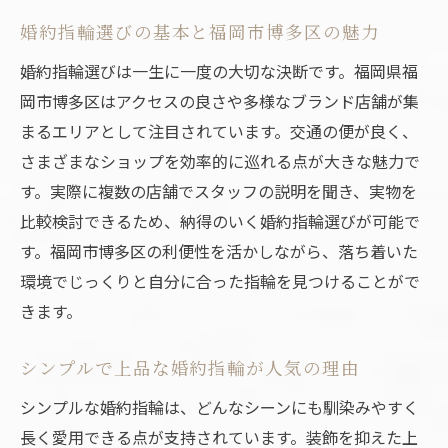
理由
婚約指輪選びの基本と福岡市博多区の魅力
ハイブランドの洗練された婚約指輪の美し
さ
婚約指輪選びは一生に一度の大切な決断です。福岡県福
福岡市博多区で見つかるシンプル婚約指輪
岡市博多区はアクセスの良さや多様なブランド店舗が集
の魅力
まるエリアとして注目されています。交通の便が良く、
さまざまなショップを効率的に巡れる点が大きな魅力で
婚約指輪のシンプルさと品質のバランス
す。実際に複数の店舗でスタッフの説明を聞き、実物を
ハイブランド婚約指輪の選び方を徹底解説
比較検討できるため、納得のいく婚約指輪選びが可能で
ハイブランド婚約指輪の信頼性と安心感と
す。福岡市博多区の利便性を活かしながら、落ち着いた
は
環境でじっくりと自分に合った指輪を見つけることがで
婚約指輪選びでブランドにこだわる理由
きます。
シンプルかつ高級感ある婚約指輪の選定術
婚約指輪のブランド比較で抑えるべき点
シンプルで上品な婚約指輪が人気の理由
ハイブランド婚約指輪のアフターサービス
シンプルな婚約指輪は、どんなシーンにも馴染みやすく
事情
長く愛用できる点が支持されています。装飾を抑えた上