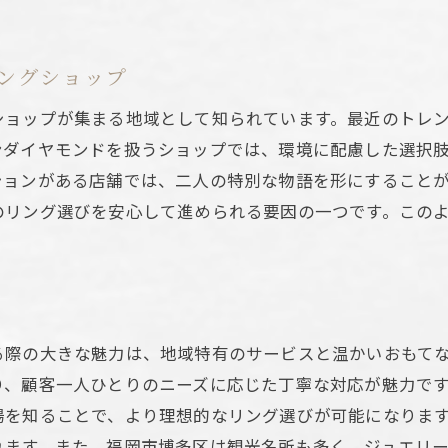
保証とアフターサービスの重要性
口コミや評判を参考にする方法
ングショップ
指輪選びで重要なポイントとは？福岡市博多区のトレンド
ショップが集まる地域として知られています。最近のトレ
最新トレンドを取り入れた婚約指輪
ンダイヤモンドを扱うショップでは、環境に配慮した選択
人気のデザインスタイルとその特徴
ションがある店舗では、二人の特別な物語を形にすること
季節やイベントに合った選び方
のリング選びを安心して進められる要因の一つです。この
トレンドを押さえた選び方のコツ
福岡市博多区でのトレンド情報
トレンドに惑わされない選び方
市博多区でのダイヤモンドリング購入時に注意すべきこと
る際の大きな魅力は、地域特有のサービスと温かいおもて
契約時に確認すべき事項
り、顧客一人ひとりのニーズに応じた丁寧な対応が魅力で
ダイヤモンドの鑑定書の重要性
場を知ることで、より理想的なリング選びが可能になりま
返品や交換ポリシーの確認
れます。また、福岡市博多区は観光名所も多く、ジュエリ