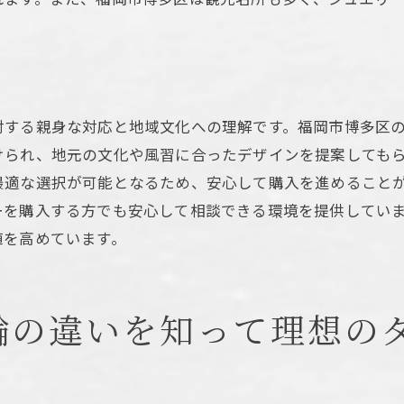
購入前にチェックすべきポイント
トラブル防止のための注意点
購入体験をスムーズにする方法
指輪はどう選ぶ？福岡市博多区の専門家が教える選び方
対する親身な対応と地域文化への理解です。福岡市博多区
結婚指輪選びの基本ステップ
けられ、地元の文化や風習に合ったデザインを提案しても
専門家が教える選び方のポイント
最適な選択が可能となるため、安心して購入を進めること
ーを購入する方でも安心して相談できる環境を提供してい
ペアリングの選び方とトレンド
値を高めています。
福岡市博多区でのおすすめショップ
カスタマイズオプションの活用法
長持ちするリングを選ぶための秘訣
輪の違いを知って理想の
のダイヤモンドリング探しを福岡市博多区で成功させる方
リサーチを活用した成功例
地元の情報を活かした選び方