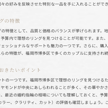
理想のリングを見つけるためのステップ
個々の好みを反映させた特別な一品を手に入れることがで
！福岡市博多区での婚約指輪の相場を徹底解説
福岡市博多区の婚約指輪価格帯の調査
グの特徴
ダイヤモンドの価格を左右する要因
グの特徴として、品質と価格のバランスが挙げられます。
相場を知って賢く選ぶ方法
、予算内で理想のリングを見つけることが可能です。また
購入前に知っておくべき価格情報
フェッショナルなサポートも魅力の一つです。さらに、購
れらの特徴が、福岡市博多区で多くのカップルに支持され
福岡市博多区での価格比較のコツ
長期的な価値を考慮した選択肢
おきたいポイント
質なダイヤモンドリングを福岡市博多区で見つけるコツ
品質の見極め方と基準
ントの一つです。福岡市博多区で理想のリングを見つける
信頼できるダイヤモンドショップの選び方
イヤモンドが中央にあしらわれることが多く、その華やか
た、最近の婚約指輪の相場についても理解しておくと、予
専門家のアドバイスを受けるメリット
カラー、クラリティ、カット）の評価も確認しましょう。
購入時に確認すべき重要ポイント