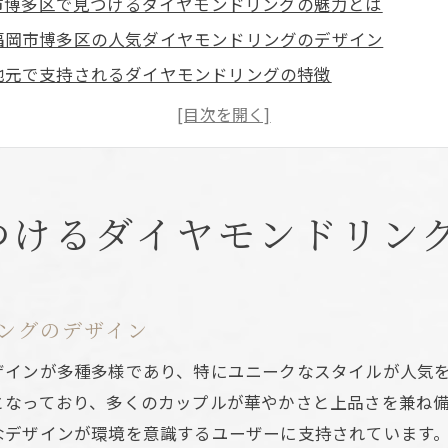
市博多区で見つけるダイヤモンドリングの魅力とは
福岡市博多区の人気ダイヤモンドリングのデザイン
地元で支持されるダイヤモンドリングの特徴
ダイヤモンドリング選びで押さえておきたいポイント
福岡市博多区の注目ダイヤモンドリングショップ
地元で購入するメリットと魅力
地域密着型サービスの魅力とは
つけるダイヤモンドリン
指輪と結婚指輪の違いを知って理想のダイヤモンドリング
婚約指輪と結婚指輪の基本的な違い
選ぶ際に考慮すべきポイント
ングのデザイン
婚約指輪に適したダイヤモンドの選び方
ザインが多種多様であり、特にユニークなスタイルが人気
結婚指輪選びの際の注意点
となっており、多くのカップルが華やかさと上品さを兼ね
福岡市博多区でのおすすめリングショップ
なデザインが環境を意識するユーザーに支持されています