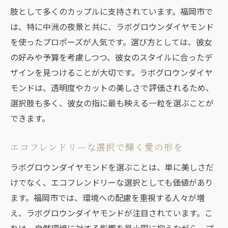
肢として多くのカップルに支持されています。福岡市で
持続可能な愛の証としてのダイヤモンド
は、特に中洲の夜景と共に、ラボグロウンダイヤモンド
福岡市の歴史的スポットで思い出に残るプロポ
を使ったプロポーズが人気です。選び方としては、彼女
ーズを
の好みや予算を考慮しつつ、彼女のスタイルに合ったデ
福岡市の歴史的背景を活かしたプロポーズ
ザインを見つけることが大切です。ラボグロウンダイヤ
思い出に残る場所でのロマンティックなプ
モンドは、透明度やカットの美しさで評価されるため、
ラン
選択肢も多く、彼女の指に最も映える一粒を選ぶことが
歴史と愛の交差点で誓う永遠の愛
できます。
福岡市の伝統と共にプロポーズを演出する
歴史的な背景がもたらすプロポーズの魅力
エコフレンドリーな選択で輝く愛の形を
福岡市の文化を取り入れた特別なプロポー
ラボグロウンダイヤモンドを選ぶことは、単に美しさだ
ズ
けでなく、エコフレンドリーな選択としても価値があり
プロポーズの舞台としての福岡市自然と文化の
ます。福岡市では、環境への配慮を重視する人々が増
融合
え、ラボグロウンダイヤモンドが注目されています。こ
れは、自然環境に対する影響を最小限に抑えながら、プ
自然豊かな福岡市での心温まるプロポーズ