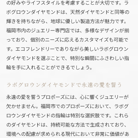
の好みやライフスタイルを考慮することが大切です。ラ
ラボグロウンダイヤモンドの個性とその魅
ボグロウンダイヤモンドは、天然ダイヤモンドと同等の
力
輝きを持ちながら、地球に優しい製造方法が魅力です。
エシカルなダイヤモンドで愛を誓う
福岡市内のジュエリー専門店では、多様なデザインが揃
ラボグロウンダイヤモンドがもたらす特別
っており、個別のニーズに応えるカスタマイズも可能で
な価値
す。エコフレンドリーでありながら美しいラボグロウン
福岡市でのエレガントなプロポーズの実現
ダイヤモンドを選ぶことで、特別な瞬間にふさわしい指
心に刻まれる福岡市でのプロポーズ計画と成功
輪を手に入れることができるでしょう。
の秘訣
プロポーズ成功のための計画の立て方
ラボグロウンダイヤモンドで永遠の愛を誓う
福岡市の魅力を最大限に活かしたプランニ
永遠の愛を誓うプロポーズには、心に響くジュエリーが
ング
欠かせません。福岡市でのプロポーズにおいて、ラボグ
思い出に残るプロポーズのための準備
ロウンダイヤモンドの指輪は特別な選択肢です。これら
成功のカギとなるプロポーズのアイデア
のダイヤモンドは、持続可能な方法で生成されており、
環境への配慮が求められる現代において非常に価値があ
福岡市で心に刻まれる瞬間を演出する