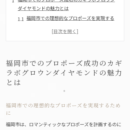
ダイヤモンドの魅力とは
福岡市での理想的なプロポーズを実現する
ために
ラボグロウンダイヤモンドの選び方とその
価値
プロポーズの瞬間を彩るラボグロウンダイ
福岡市でのプロポーズ成功のカギ
ヤモンドの魅力
ラボグロウンダイヤモンドの魅力
エコフレンドリーな選択で輝く愛の形を
とは
福岡市での特別な指輪選びのポイント
ラボグロウンダイヤモンドで永遠の愛を誓
う
福岡市での理想的なプロポーズを実現するため
特別な夜を演出する福岡市でのプロポーズ計画
に
福岡市の夜景と共に魅力的なプロポーズを
福岡市は、ロマンティックなプロポーズを計画するのに