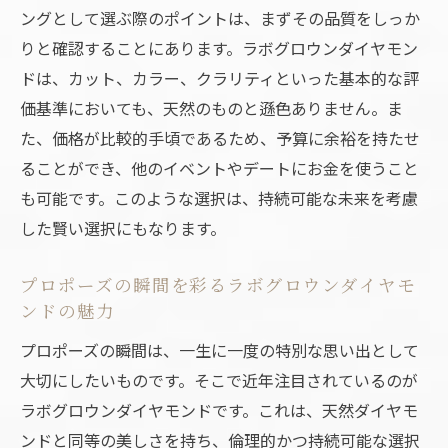
ためのポイント
ングとして選ぶ際のポイントは、まずその品質をしっか
りと確認することにあります。ラボグロウンダイヤモン
ロマンティックな夜景とダイヤモンドの輝
ドは、カット、カラー、クラリティといった基本的な評
き
価基準においても、天然のものと遜色ありません。ま
福岡市の夜景で心に残るプロポーズを実現
た、価格が比較的手頃であるため、予算に余裕を持たせ
する
ることができ、他のイベントやデートにお金を使うこと
エコフレンドリーな選択福岡市でのラボグロウ
も可能です。このような選択は、持続可能な未来を考慮
ンダイヤモンドの活用法
した賢い選択にもなります。
地球に優しいリング選びのために
ラボグロウンダイヤモンドの特長とメリッ
プロポーズの瞬間を彩るラボグロウンダイヤモ
ト
ンドの魅力
エコフレンドリーなダイヤモンドで誓う愛
プロポーズの瞬間は、一生に一度の特別な思い出として
福岡市でのプロポーズに最適なエシカルな
大切にしたいものです。そこで近年注目されているのが
選択肢
ラボグロウンダイヤモンドです。これは、天然ダイヤモ
ラボグロウンダイヤモンドを選ぶ理由
ンドと同等の美しさを持ち、倫理的かつ持続可能な選択