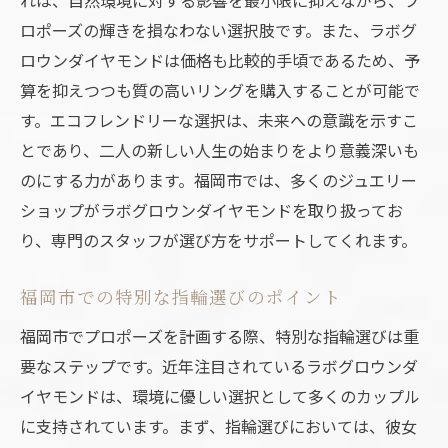
ロポーズの輝きを損なわない選択肢です。また、ラボグ
文化と風景が調和するプロポーズの計画
ロウンダイヤモンドは価格も比較的手頃であるため、予
福岡市の自然と文化を活かしたロマンティ
算を抑えつつも質の高いリングを購入することが可能で
ックな演出
す。エコフレンドリーな選択は、未来への意識を示すこ
プロポーズに最適な自然スポットの選び方
とであり、二人の新しい人生の始まりをより意義深いも
福岡市でのプロポーズを文化的に演出する
のにする力があります。福岡市では、多くのジュエリー
自然と文化の魅力を活かしたプロポーズの
ショップがラボグロウンダイヤモンドを取り扱ってお
提案
り、専門のスタッフが選び方をサポートしてくれます。
ラボグロウンダイヤモンドで福岡市のプロポー
ズをより特別に
福岡市での特別な指輪選びのポイント
特別な瞬間をラボグロウンダイヤモンドで
福岡市でプロポーズを計画する際、特別な指輪選びは重
演出
要なステップです。近年注目されているラボグロウンダ
福岡市でのプロポーズにおけるダイヤモン
イヤモンドは、環境に優しい選択として多くのカップル
ドの選び方
に支持されています。まず、指輪選びにおいては、彼女