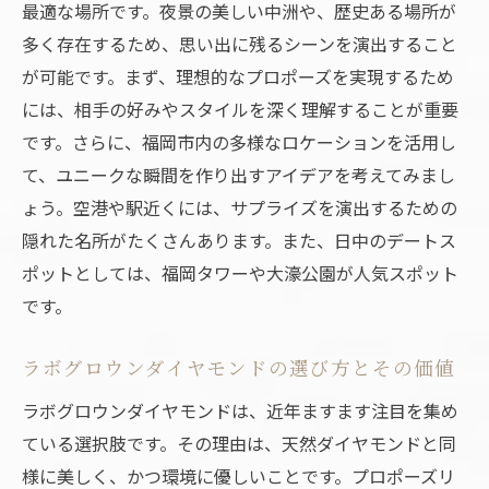
プロポーズ計画に欠かせない場所選び
最適な場所です。夜景の美しい中洲や、歴史ある場所が
多く存在するため、思い出に残るシーンを演出すること
ロマンティックな雰囲気を演出するための
が可能です。まず、理想的なプロポーズを実現するため
アイデア
には、相手の好みやスタイルを深く理解することが重要
福岡市でのプロポーズを成功させるための
です。さらに、福岡市内の多様なロケーションを活用し
ヒント
て、ユニークな瞬間を作り出すアイデアを考えてみまし
サプライズ要素を加えた夜の演出
ょう。空港や駅近くには、サプライズを演出するための
特別な夜を彩る福岡市の魅力
隠れた名所がたくさんあります。また、日中のデートス
福岡市の美しい夜景とともに最適なプロポーズ
ポットとしては、福岡タワーや大濠公園が人気スポット
を考える
です。
福岡市の夜景スポットを活用したプロポー
ズプラン
ラボグロウンダイヤモンドの選び方とその価値
夜景をバックにした感動的な瞬間の演出
ラボグロウンダイヤモンドは、近年ますます注目を集め
プロポーズに最適な福岡市の夜景の選び方
ている選択肢です。その理由は、天然ダイヤモンドと同
福岡市の夜景でのプロポーズを成功させる
様に美しく、かつ環境に優しいことです。プロポーズリ