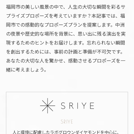
福岡市の美しい風景の中で、人生の大切な瞬間を彩るサ
プライズプロポーズを考えていますか？本記事では、福
岡市での感動的なプロポーズプランを提案します。中洲
の夜景や歴史的な場所を背景に、思い出に残る演出を実
現するためのヒントをお届けします。忘れられない瞬間
を創出するためには、事前の計画と準備が不可欠です。
あなたの大切な人を驚かせ、感動させるプロポーズを一
緒に考えましょう。
SRIYE
人と環境に配慮したラボグロウンダイヤモンドを中心に、