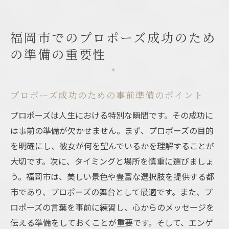
福岡市でのプロポーズ成功のため
の準備の重要性
プロポーズ成功のための事前準備のポイント
プロポーズは人生における特別な瞬間です。その成功に
は事前の準備が欠かせません。まず、プロポーズの目的
を明確にし、彼女が何を望んでいるかを理解することが
大切です。次に、タイミングと場所を慎重に選びましょ
う。福岡市は、美しい景色や豊富な選択肢を提供する都
市であり、プロポーズの舞台として最適です。また、プ
ロポーズの言葉を事前に練習し、心からのメッセージを
伝える準備をしておくことが重要です。そして、エンゲ