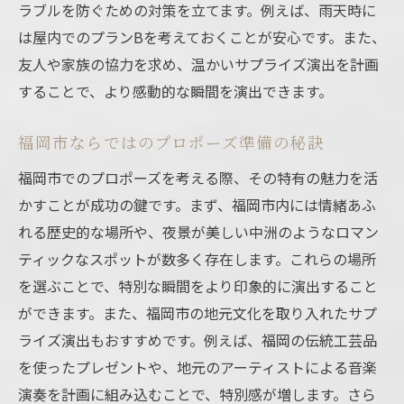
ラブルを防ぐための対策を立てます。例えば、雨天時に
は屋内でのプランBを考えておくことが安心です。また、
友人や家族の協力を求め、温かいサプライズ演出を計画
することで、より感動的な瞬間を演出できます。
福岡市ならではのプロポーズ準備の秘訣
福岡市でのプロポーズを考える際、その特有の魅力を活
かすことが成功の鍵です。まず、福岡市内には情緒あふ
れる歴史的な場所や、夜景が美しい中洲のようなロマン
ティックなスポットが数多く存在します。これらの場所
を選ぶことで、特別な瞬間をより印象的に演出すること
ができます。また、福岡市の地元文化を取り入れたサプ
ライズ演出もおすすめです。例えば、福岡の伝統工芸品
を使ったプレゼントや、地元のアーティストによる音楽
演奏を計画に組み込むことで、特別感が増します。さら