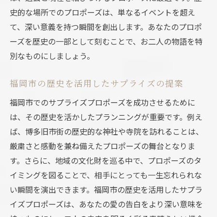
史的な場所でのプロポーズは、単なるイベントを超え
て、深い意義を持つ瞬間を創出します。あなたのプロポ
ーズを歴史の一部として刻むことで、お二人の物語を特
別なものにしましょう。
福岡市の歴史を活用したサプライズの提案
福岡市でのサプライズプロポーズを成功させるために
は、その歴史を活かしたプランニングが重要です。例え
ば、博多旧市街の歴史的な神社や寺院を訪れることは、
厳粛さと感動を兼ね備えたプロポーズの舞台となりま
す。さらに、地域の文化財を巡る中で、プロポーズのタ
イミングを図ることで、相手にとっても一生忘れられな
い瞬間を演出できます。福岡市の歴史を活用したサプラ
イズプロポーズは、あなたの愛の告白をより深い意味を