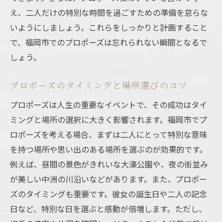
え、二人だけの特別な時間を過ごすための準備を怠らな
いようにしましょう。これらをしっかりと計画すること
で、福岡市でのプロポーズは忘れられない瞬間となるで
しょう。
プロポーズのタイミングと場所選びのコツ
プロポーズは人生の重要なイベントで、その成功はタイ
ミングと場所の選択に大きく影響されます。福岡市でプ
ロポーズを考える場合、まずは二人にとって特別な意味
を持つ場所や思い出のある場所を選ぶのが効果的です。
例えば、昼間の景色がきれいな大濠公園や、夜の街並み
が美しい中洲の川沿いなどがあります。また、プロポー
ズのタイミングも重要です。彼女の誕生日や二人の記念
日など、特別な日を選ぶと感動が倍増します。ただし、