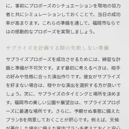
に、事前にプロポーズのシチュエーションを現地の協力
者と共にシミュレーションしておくことで、当日の成功
率が高まります。これらの準備を通して、福岡市ならで
はの感動的なプロポーズを実現しましょう。
サプライズを計画する際の失敗しない準備
サプライズプロポーズを成功させるためには、綿密な計
画と準備が不可欠です。まず最初に考えるべきは、相手
の好みや性格に合った演出作りです。彼女がサプライズ
を好まない場合は、穏やかな演出を選択する方が良いで
しょう。次に、サプライズのタイミングと場所を決めま
す。福岡市の美しい公園や展望台は、サプライズプロポ
ーズに最適な場所です。さらに、予期せぬ事態に備えた
プランBを用意しておくことが肝心です。例えば、天候
が悪化した場合に備えた室内プランを考えておくと安心