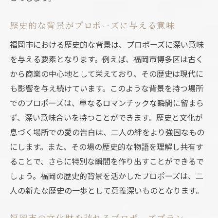
歴史的な背景がプロポーズに与える意味
福岡市における歴史的な背景は、プロポーズに深い意味
を与える要素となります。例えば、福岡市博多区は古く
から商業の中心地として栄えており、その歴史は現代に
も影響を与え続けています。このような背景を持つ場所
でのプロポーズは、単なるロマンチックな瞬間に留まら
ず、深い意味合いを持つことができます。歴史と文化が
息づく場所での愛の告白は、二人の絆をより強固なもの
にします。また、その場の歴史的な物語を理解し共有す
ることで、さらに特別な瞬間を作り出すことができるで
しょう。福岡の歴史的背景を活かしたプロポーズは、二
人の新たな歴史の一歩として意義深いものとなります。