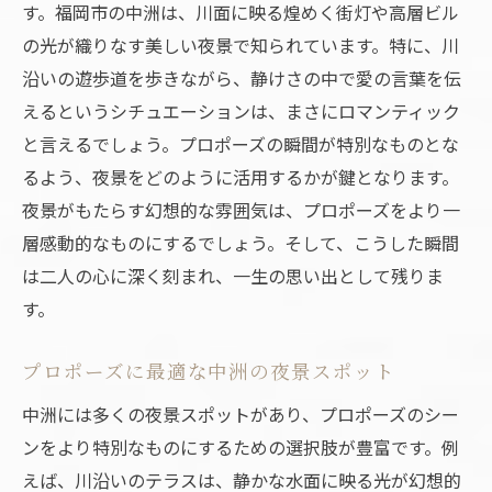
歴史的な背景がプロポーズに与える意味
す。福岡市の中洲は、川面に映る煌めく街灯や高層ビル
福岡市の文化財を訪れるプロポーズプラン
の光が織りなす美しい夜景で知られています。特に、川
沿いの遊歩道を歩きながら、静けさの中で愛の言葉を伝
プロポーズを歴史の一部にするユニークな
えるというシチュエーションは、まさにロマンティック
方法
と言えるでしょう。プロポーズの瞬間が特別なものとな
歴史的な場所でのプロポーズの演出アイデ
るよう、夜景をどのように活用するかが鍵となります。
ア
夜景がもたらす幻想的な雰囲気は、プロポーズをより一
福岡市の歴史を活用したサプライズの提案
層感動的なものにするでしょう。そして、こうした瞬間
福岡市の自然が演出する忘れられないプロポー
は二人の心に深く刻まれ、一生の思い出として残りま
ズ
す。
福岡市の自然を取り入れたプロポーズの魅
力
プロポーズに最適な中洲の夜景スポット
自然の中で感じる特別なプロポーズの瞬間
中洲には多くの夜景スポットがあり、プロポーズのシー
プロポーズに適した福岡市の自然スポット
ンをより特別なものにするための選択肢が豊富です。例
四季折々の自然を楽しむプロポーズの提案
えば、川沿いのテラスは、静かな水面に映る光が幻想的