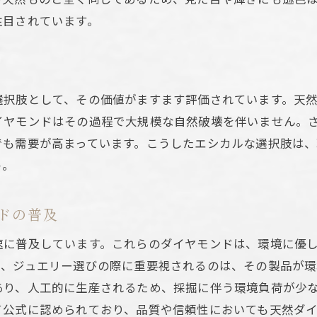
消費者に支持される理由
注目されています。
持続可能な未来への一歩
科学が証明する本物福岡市のラボグロウンダイヤモンドの
ラボグロウンダイヤモンドの品質評価
選択肢として、その価値がますます評価されています。天
天然ダイヤモンドとの比較
イヤモンドはその過程で大規模な自然破壊を伴いません。
福岡市の市場動向とトレンド
でも需要が高まっています。こうしたエシカルな選択肢は
エシカル消費のメリット
う。
地元産業への影響
科学技術と未来のジュエリー
ドの普及
エシカル消費者必見福岡市で選ぶ本物のダイヤモンドのポ
速に普及しています。これらのダイヤモンドは、環境に優
エシカル選択肢としてのメリット
て、ジュエリー選びの際に重要視されるのは、その製品が環
消費者が重視する基準
あり、人工的に生産されるため、採掘に伴う環境負荷が少
て公式に認められており、品質や信頼性においても天然ダ
福岡市での選び方ガイド