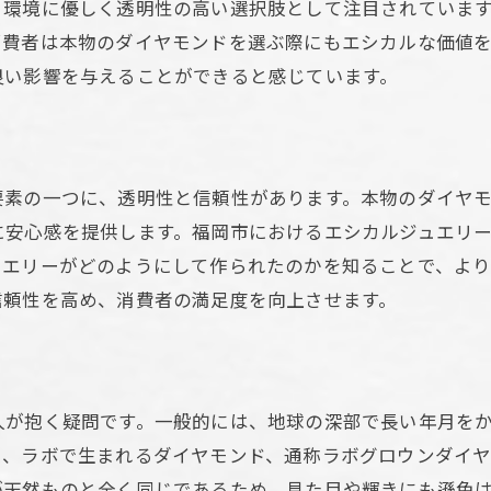
、環境に優しく透明性の高い選択肢として注目されていま
消費者にとってのメリット
消費者は本物のダイヤモンドを選ぶ際にもエシカルな価値を
ラボグロウンダイヤモンドとは？福岡市での認識とその価
良い影響を与えることができると感じています。
科学が証明するダイヤモンドの本物性
市場におけるラボグロウンダイヤモンドの位置づけ
福岡市での普及状況の現実
要素の一つに、透明性と信頼性があります。本物のダイヤ
ダイヤモンドの価値観の再定義
に安心感を提供します。福岡市におけるエシカルジュエリ
エシカルで持続可能な選択肢としての評価
ュエリーがどのようにして作られたのかを知ることで、よ
消費者が求める情報開示
信頼性を高め、消費者の満足度を向上させます。
自然と調和する選択肢福岡市での本物のダイヤモンド購入
ラボグロウンダイヤモンド購入のポイント
環境への配慮とその意義
人が抱く疑問です。一般的には、地球の深部で長い年月を
購入時に注意すべき点
り、ラボで生まれるダイヤモンド、通称ラボグロウンダイ
信頼できる福岡市のジュエリー店紹介
が天然ものと全く同じであるため、見た目や輝きにも遜色