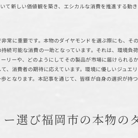
おいて新しい価値観を築き、エシカルな消費を推進する動き
ラボグロウンダイヤモンドの将来性
ジュエリー選びの新しい視点
エシカル消費者が注目する理由
ラボグロウンダイヤモンド福岡市で注目される理由と選び
で非常に重要です。本物のダイヤモンドを選ぶ際にも、そ
の持続可能な消費の一助となっています。それは、環境負
注目を集める理由とは
トーリーや、どのようにしてその製品が市場に届けられる
適切な選び方ガイド
して、消費者の期待に応えています。環境に優しいジュエ
市場での受け入れられ方
一歩となります。本記事を通じて、皆様が自身の選択が持
消費者の声とその影響
地元企業のイノベーション
福岡市の消費者文化
本物のダイヤモンド福岡市で見つける持続可能な選択
リー選び福岡市の本物の
持続可能な選択の重要性
地元のエシカルイニシアチブ