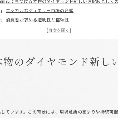
福岡市で見つける本物のダイヤモンド新しい選択肢として
エシカルなジュエリー市場の台頭
消費者が求める透明性と信頼性
本物のダイヤモンドとは何か？
環境に優しい選択肢としての価値
福岡市でのラボグロウンダイヤモンドの普及
持続可能な消費の重要性
本物のダイヤモンド新し
エシカルなジュエリー選び福岡市の本物のダイヤモンド事
ラボグロウンダイヤモンドの選び方
地元消費者の意識の変化
本物のダイヤモンドの基準とは
福岡市のジュエリーショップ事情
長しています。この背景には、環境意識の高まりや持続可
エシカル消費を促進する取り組み