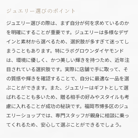
福岡市博多区で体験するラボグロウンダイヤモ
ジュエリー選びのポイント
ンドジュエリーの魅力
ジュエリー選びの際は、まず自分が何を求めているのか
博多区でのショッピング体験
を明確にすることが重要です。ジュエリーは多様なデザ
ジュエリー選びのプロセス
インと素材から選べるため、選択肢が多すぎて迷ってし
購入者の体験談から学ぶ
まうこともあります。特にラボグロウンダイヤモンド
特別な日にぴったりのジュエリー
は、環境に優しく、かつ美しい輝きを持つため、近年注
目されている選択肢です。実際に店舗で手に取って、そ
博多区のジュエリーカルチャー
の質感や輝きを確認することで、自分に最適な一品を選
訪問者が語る博多区の魅力
ぶことができます。また、ジュエリーはギフトとして選
ばれることも多いため、贈る相手の好みやスタイルも考
慮に入れることが成功の秘訣です。福岡市博多区のジュ
エリーショップでは、専門スタッフが親身に相談に乗っ
てくれるため、安心して選ぶことができるでしょう。