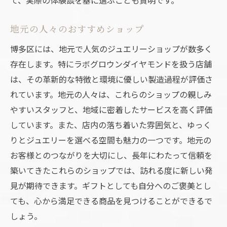
ジュエリー制作の最新技術
デザインに込められた思い
地元の人々のおすすめショップ
技術者のこだわりと情熱
博多区には、地元で人気のジュエリーショップが数多く
ジュエリーの未来を感じるデザイン
存在します。特にラボグロウンダイヤモンドを扱う店舗
技術と美しさのバランス
は、その革新的な特徴と環境に優しい製造過程が評価さ
職人技が光る作品
れています。地元の人々は、これらのショップの親しみ
エシカルな選択肢としてのラボグロウンダイヤ
やすいスタッフと、地域に密着したサービスを高く評価
モンド
しています。また、店内の落ち着いた雰囲気と、ゆっく
環境への配慮と持続可能性
りとジュエリーを選べる空間も魅力の一つです。地元の
エシカルファッションとしての価値
お客様とのつながりを大切にし、長年にわたって信頼を
築いてきたこれらのショップでは、訪れる度に新しい発
消費者が求めるエシカルな選択
見が期待できます。ギフトとしても自分へのご褒美とし
ジュエリー業界の未来に貢献
ても、心から満足できる商品を見つけることができるで
エシカルジュエリーの需要
しょう。
選ぶことで生まれる社会的意義