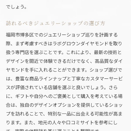
エシカルなギフトとしての価値
でしょう。
ラボグロウンダイヤモンドがもたらす幸福
訪れるべきジュエリーショップの選び方
感
福岡市博多区で訪れるべきラボグロウンダイヤ
福岡市博多区でのジュエリーショップ巡りを計画する
モンド専門店
際、まず考慮すべきはラボグロウンダイヤモンドを取り
扱う専門店を選ぶことです。これにより、最新の技術と
口コミで人気のショップ一覧
デザインを間近で体験できるだけでなく、高品質なダイ
訪問者が絶賛する専門店
ヤモンドを手に入れることができます。ショップ選びで
ディスカウント情報とセール
は、豊富な商品ラインナップと丁寧なカスタマーサービ
ショップの独自サービス
スが評価されている店舗を選ぶと良いでしょう。さら
店舗ごとの特徴と魅力
に、ギフトや自分へのご褒美として購入を考えている場
専門店での体験談
合は、独自のデザインオプションを提供しているショッ
技術とデザインの融合が光るラボグロウンダイ
プを訪れることで、特別な一品に出会える可能性が高ま
ヤモンドジュエリー
ります。また、地元の人々や口コミサイトを参考にし
て、実際の体験談を基に選ぶことも賢明です。