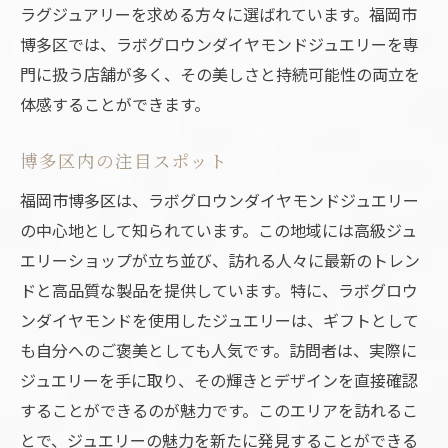
ラグジュアリーを求める方々に選ばれています。福岡市
ばれる理由
博多区では、ラボグロウンダイヤモンドジュエリーを専
環境に優しい選択肢としての魅力
門に扱う店舗が多く、その美しさと持続可能性の両立を
消費者に支持される理由
体感することができます。
持続可能性への取り組み
博多区内の注目スポット
地域のジュエリー文化との融合
地元専門店の信頼性
福岡市博多区は、ラボグロウンダイヤモンドジュエリー
の中心地として知られています。この地域には高級ジュ
未来志向のジュエリー選び
エリーショップが立ち並び、訪れる人々に最新のトレン
ギフトやご褒美に最適なラボグロウンダイヤモ
ドと高品質な製品を提供しています。特に、ラボグロウ
ンドジュエリー
ンダイヤモンドを使用したジュエリーは、ギフトとして
特別な日のためのギフト選び
も自分へのご褒美としても人気です。訪問者は、実際に
自分へのご褒美に選びたいジュエリー
ジュエリーを手に取り、その輝きとデザインを直接確認
贈り物としての魅力
することができるのが魅力です。このエリアを訪れるこ
パーソナルなジュエリー選び
とで、ジュエリーの魅力を新たに発見することができる