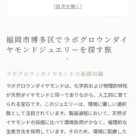
博多区内の注目スポット
訪れるべきジュエリーショップの選び方
地元の人々のおすすめショップ
ジュエリー選びのポイント
福岡市博多区でラボグロウンダイ
博多区での特別な体験
ヤモンドジュエリーを探す旅
ジュエリーショップの魅力とラボグロウンダイ
ヤモンドの関係
ラボグロウンダイヤモンドが人気の理由
ラボグロウンダイヤモンドの基礎知識
ジュエリーショップが提供するサービス
ラボグロウンダイヤモンドは、化学的および物理的特性
ラボグロウンダイヤモンドの特性と魅力
が天然ダイヤモンドと同一でありながら、人工的に育て
られる宝石です。このジュエリーは、環境に優しい選択
ショップのデザインへのこだわり
肢として注目されています。製造過程において、天然ダ
購入者の声から見る魅力
イヤモンドの採掘に比べて環境負荷が少なく、倫理的な
ジュエリーショップがもたらす独自の体験
生産方法を採用しています。そのため、環境に配慮した
ラボグロウンダイヤモンドが福岡市博多区で選