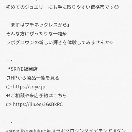
初めてのジュエリーにも手に取りやすい価格帯です😉
「まずはプチネックレスから」
そんな方にぴったりな一粒💎
ラボグロウンの新しい輝きを体験してみませんか✨
—-
📍SRIYE福岡店
🛒HPから商品一覧を見る
👉 https://sriye.jp
📲ご相談や来店予約はこちら
👉 https://lin.ee/3GsBkRC
—-
#sriye #sriyefukuoka #ラボグロウンダイヤモンド #ダン